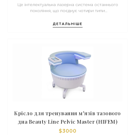
Це інтелектуальна лазерна система останнього
покоління, що поєднує чотири типи
випромінювання для бездоганної епіляції. Завдяки
комбінації хвиль 755, 808, 940 та 1064 нм, апарат
ДЕТАЛЬНІШЕ
ефективно працює з будь-яким кольором волосся
(від світлого пушкового до темного жорсткого) на
всіх фототипах шкіри за Фіцпатріком.
Крісло для тренування м’язів тазового
дна Beauty Line Pelvic Master (HIFEM)
$3000