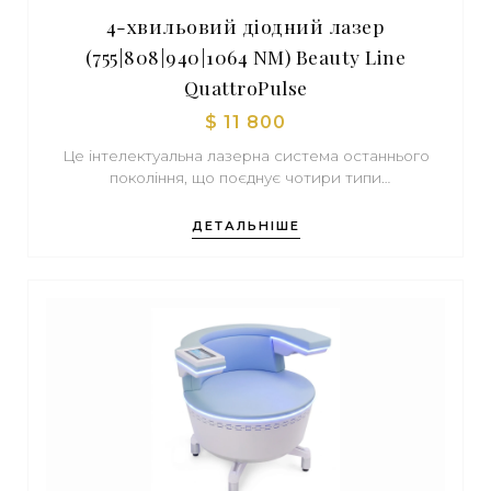
4-хвильовий діодний лазер
(755|808|940|1064 NM) Beauty Line
QuattroPulse
$ 11 800
Це інтелектуальна лазерна система останнього
покоління, що поєднує чотири типи
випромінювання для бездоганної епіляції. Завдяки
комбінації хвиль 755, 808, 940 та 1064 нм, апарат
ДЕТАЛЬНІШЕ
ефективно працює з будь-яким кольором волосся
(від світлого пушкового до темного жорсткого) на
всіх фототипах шкіри за Фіцпатріком.